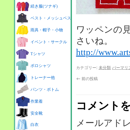
続き服(ツナギ)
ベスト・メッシュベスト
ワッペンの
雨具・帽子・小物
さいね。
イベント・サークル
http://www.ar
Tシャツ
ポロシャツ
カテゴリー:
未分類
パーマリ
トレーナー他
←
前の投稿
パンツ・ボトム
作業着
コメント
安全靴
メールアド
白衣