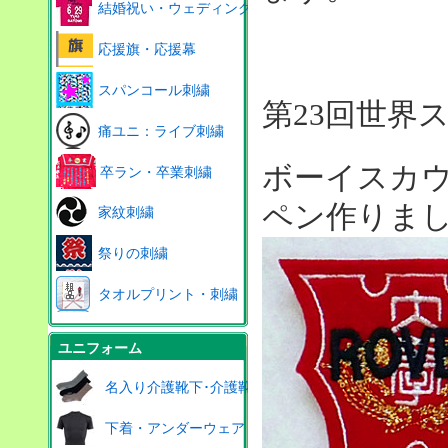
結婚祝い・ウェディング
応援旗・応援幕
スパンコール刺繍
第23回世界
痛ユニ：ライブ刺繍
ボーイスカ
卒ラン・卒業刺繍
ペン作りま
家紋刺繍
祭りの刺繍
タオルプリント・刺繍
ユニフォーム
名入り介護靴下･介護靴
下着・アンダーウェア