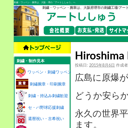
刺繍・ワッペン・腕章は、大阪・堺の「アートししゅう」へ
刺繍・ワッペン・腕章は、大阪府堺市の刺繍工場/アー
Hiroshima
刺繍・制作見本
投稿日:
2015年8月6日
作成者
ワッペン・刺繡ワッペン
広島に原爆が
刺繡腕章・印刷腕章
どうか安ら
刺繍・持込み刺繍歓迎
セ・パ野球応援刺繍
永久の世界
還暦祝い・古希祝い
ます。