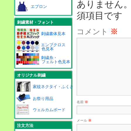
ありません
エプロン
須項目です
刺繍素材・フォント
コメント
※
刺繍書体見本
エンブクロス
色見本
刺繍糸・
フェルト色見本
オリジナル刺繍
家紋ネクタイ・ふくさ
お祭り用品
名前
※
ウェルカムボード
メール
※
注文方法