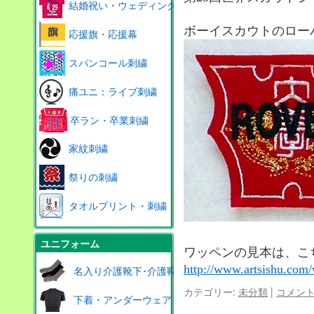
結婚祝い・ウェディング
ボーイスカウトのロー
応援旗・応援幕
スパンコール刺繍
痛ユニ：ライブ刺繍
卒ラン・卒業刺繍
家紋刺繍
祭りの刺繍
タオルプリント・刺繍
ユニフォーム
ワッペンの見本は、こ
http://www.artsishu.com
名入り介護靴下･介護靴
カテゴリー:
未分類
|
コメン
下着・アンダーウェア