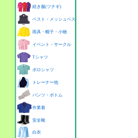
続き服(ツナギ)
ベスト・メッシュベスト
雨具・帽子・小物
イベント・サークル
Tシャツ
ポロシャツ
トレーナー他
パンツ・ボトム
作業着
安全靴
白衣