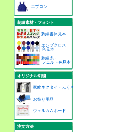
エプロン
刺繍素材・フォント
刺繍書体見本
エンブクロス
色見本
刺繍糸・
フェルト色見本
オリジナル刺繍
家紋ネクタイ・ふくさ
お祭り用品
ウェルカムボード
注文方法