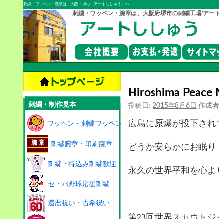
刺繍・ワッペン・腕章は、大阪・堺の「アートししゅう」へ
刺繍・ワッペン・腕章は、大阪府堺市の刺繍工場/アー
Hiroshima Peace 
刺繍・制作見本
投稿日:
2015年8月6日
作成者
広島に原爆が投下されて
ワッペン・刺繡ワッペン
刺繡腕章・印刷腕章
どうか安らかにお眠り
刺繍・持込み刺繍歓迎
永久の世界平和を心よ
セ・パ野球応援刺繍
還暦祝い・古希祝い
第23回世界スカウトジ