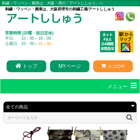
刺繍・ワッペン・腕章は、大阪・堺の「アートししゅう」へ
刺繍・ワッペン・腕章は、大阪府堺市の刺繍工場/アートししゅう
営業時間 (日曜・祝日定休)
平日 10：00～18：00
土曜日 10：00～
16：00
トップ
MYページ
カゴの中
メニュー